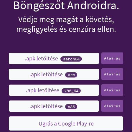
Böngészőt Androidra.
Védje meg magát a követés,
megfigyelés és cenzúra ellen.
.apk letöltése
Aláírás
aarch64
.apk letöltése
Aláírás
arm
.apk letöltése
Aláírás
x86_64
.apk letöltése
Aláírás
x86
Ugrás a Google Play-re