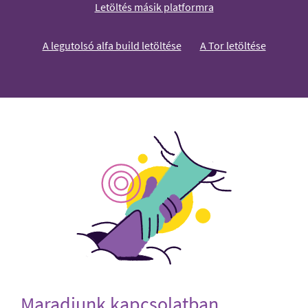
Letöltés másik platformra
A legutolsó alfa build letöltése
A Tor letöltése
Maradjunk kapcsolatban