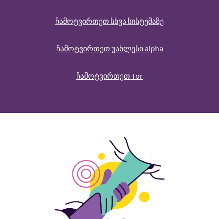
ჩამოტვირთეთ სხვა სისტემაზე
ჩამოტვირთეთ უახლესი alpha
ჩამოტვირთეთ Tor