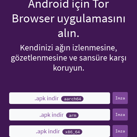
Android için Tor
Browser uygulamasını
alın.
Kendinizi ağın izlenmesine,
gözetlenmesine ve sansüre karşı
koruyun.
.apk indir
İmza
aarch64
.apk indir
İmza
arm
.apk indir
İmza
x86_64