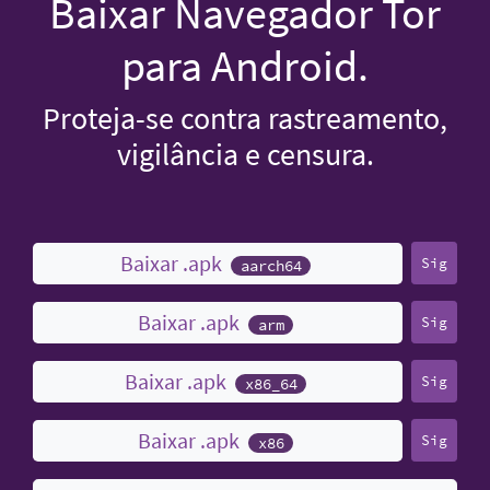
Baixar Navegador Tor
para Android.
Proteja-se contra rastreamento,
vigilância e censura.
Baixar .apk
Sig
aarch64
Baixar .apk
Sig
arm
Baixar .apk
Sig
x86_64
Baixar .apk
Sig
x86