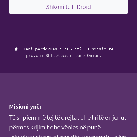
Shkoni te F-Droid
Jeni përdorues i iOS-it? Ju nxisim të
provoni Shfletuesin tonë Onion.
Misioni ynë:
Të shpiem më tej të drejtat dhe liritë e njeriut
përmes krijimit dhe vënies në punë
teknologjish privatësie dhe anonimati, të lira