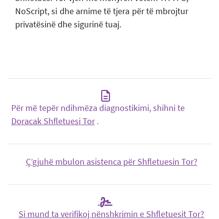
NoScript, si dhe arnime të tjera për të mbrojtur
privatësinë dhe sigurinë tuaj.
Për më tepër ndihmëza diagnostikimi, shihni te
Doracak Shfletuesi Tor
.
Ç’gjuhë mbulon asistenca për Shfletuesin Tor?
Si mund ta verifikoj nënshkrimin e Shfletuesit Tor?