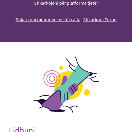
Shkarkojeni për platformë tjetër
Shkarkoni montimin më të ri alfa
Shkarkoni Tor-in
Lidhuni