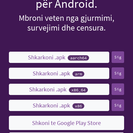
për Android.
Mbroni veten nga gjurmimi,
survejimi dhe censura.
Shkarkoni .apk
Sig
aarch64
Shkarkoni .apk
Sig
arm
Shkarkoni .apk
Sig
x86_64
Shkarkoni .apk
Sig
x86
Shkoni te Google Play Store