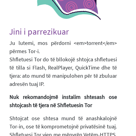
Jini i parrezikuar
Ju lutemi, mos përdorni <em>torrent</em>
përmes Tor-i.
Shfletuesi Tor do të bllokojë shtojca shfletuesi
të tilla si Flash, RealPlayer, QuickTime dhe të
tjera: ato mund të manipulohen për të zbuluar
adresën tuaj IP.
Nuk rekomandojmë instalim shtesash ose
shtojcash të tjera në Shfletuesin Tor
Shtojcat ose shtesa mund të anashkalojnë
Tor-in, ose të komprometojnë privatësinë tuaj.
Shfletuesi Tor vjen me mënyrën Vetëm-HTTPS,