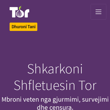
Tor Logo
Dhuroni Tani
Shkarkoni
Shfletuesin Tor
Mbroni veten nga gjurmimi, survejimi
dhe censura.